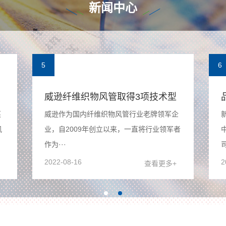
新闻中心
1
国药物
布袋风管优点
医药物流
一；面式出风，风量大，无吹风感。出风面
表！我
积大，风量大，风速低，无吹风感，舒适度
极佳···
2022-08-16
更多+
查看更多+