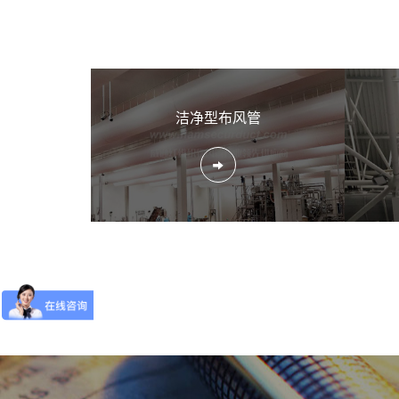
洁净型布风管