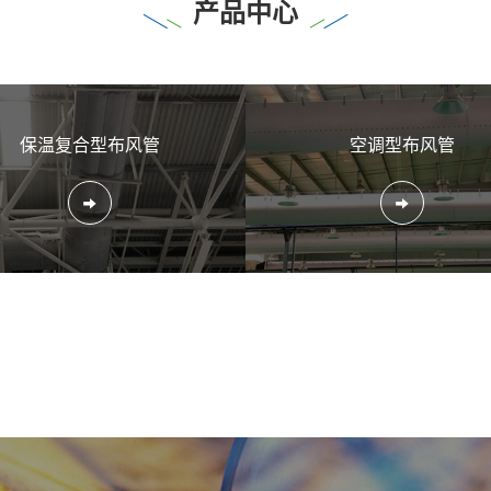
产品中心
保温复合型布风管
空调型布风管