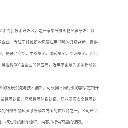
于常熟市高新技术开发区，是一家集纤维织物风管研发、设
术企业；专注于纤维织物风管应用领域的升级创新，提供
案，是联合利华、中粮集团、国药集团、华润集团、西门
等世界500强企业的供应商。近年来更是为多家新能源
不断的发展沉淀与技术创新，可根据不同行业的需求定制开
质量管理认证，环境管理体系认证，职业健康安全管理认
模的纤维织物风管系统解决方案的供应商之一，公司产品
出、标准化的制作流程、为客户提供可靠的保障。