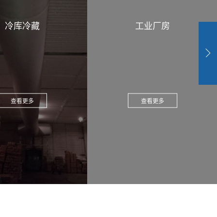
冷库冷藏
工业厂房
查看更多
查看更多