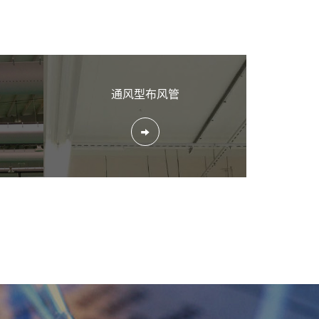
通风型布风管