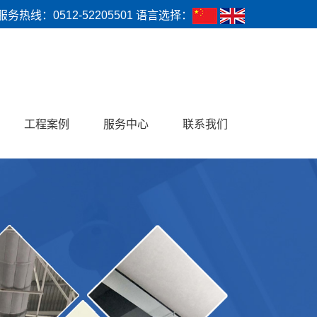
服务热线：
0512-52205501
语言选择：
工程案例
服务中心
联系我们